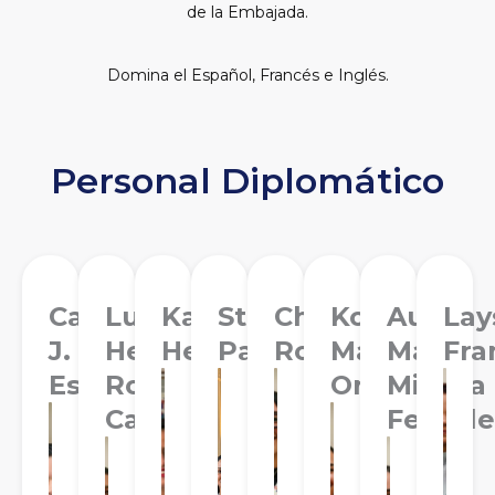
de la Embajada.
Domina el Español, Francés e Inglés.
Personal Diplomático
Carlos
Luis
Karen
Stephanie
Chabell
Koral
Aura
Lay
J.
Hernán
Hernández
Payano
Rodríguez
Matos
María
Fra
Espaillat
Rosado
Ortiz
Minaya
Cadena
Febrille